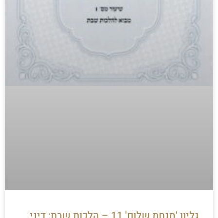
גליון 'מנחת שלום' 11 – הלכות שבת: דיני