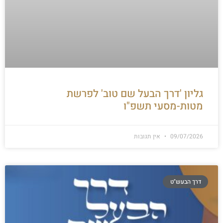
גליון 'דרך הבעל שם טוב' לפרשת
מטות-מסעי תשפ"ו
09/07/2026
אין תגובות
דרך הבעש"ט