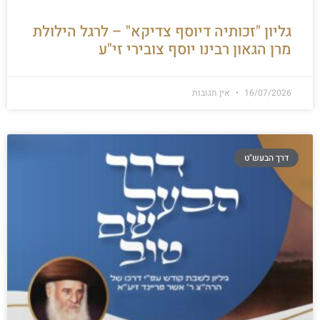
גליון "זכותיה דיוסף צדיקא" – לרגל הילולת
מרן הגאון רבינו יוסף צובירי זי"ע
16/07/2026
אין תגובות
דרך הבעש"ט