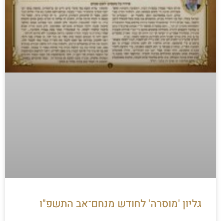
גליון 'מוסרה' לחודש מנחם־אב התשפ"ו