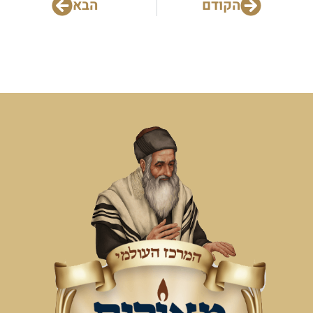
הקודם
הבא