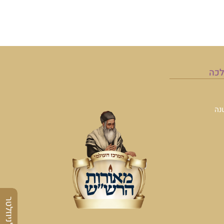
לכה
נה