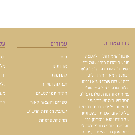
קו המאורות
עמודים
עלו
ארגון "המאורות" – להפצת
בית
גנז
מורשת יהדות תימן, שעל ידי
אודותינו
מלכ
ישיבת "מאורות הרש"ש" ע"ש
לתרומות
חדש
רבותינו המאורות הגדולים –
רבינו שלום שבזי זיע"א ורבינו
תפילות ושירה
גלי
שלום שרעבי זיע"א – שע"י
חיזוק יומי לנשים
משכ
עמותת אור תורת שלום (ע"ר),
נוסד בשנת ה'תשנ"ד בעיר
ספרים והוצאה לאור
ארכי
נס-ציונה על ידי הרב יהורם יפת
ישיבת מאורות הרש"ש
שליט"א ובראשותו ובהכוונתו
של מורינו הגאון הצדיק רבי
מדיניות פרטיות
סעדיה בן יוסף זצוק"ל, מגדולי
רבני תימן בדור האחרון, אשר