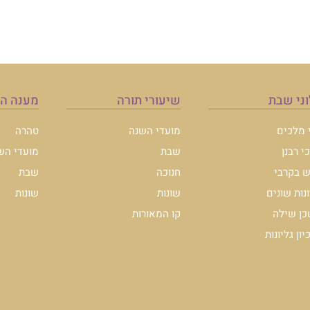
ני שבת
שיעורי תורה
מענה ה
י מלכים
מועדי השנה
טהרה
י רבנן
שבת
מועדי הש
 בקרבי
חנוכה
שבת
ונות שונים
שונות
שונות
ן שילה
קו המאורות
ון גליונות