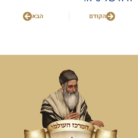
הקודם
הבא