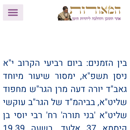
לתרומות >>
מכון הוצאה לאור
הפעילות שלנו
עלוני שבת
בית הוראה
חנות המאור
בין הזמנים: ביום רביעי הקרוב י"א
ניסן תשפ"א, ימסור שיעור מיוחד
גאב"ד יורה דעה מרן הגר"ש מחפוד
שליט"א, בביהמ"ד של הגר"ב עוקשי
שליט"א 'בני תורה' רח' רבי יוסי בן
קיסמא 37 אלעד, בשעה 19.39