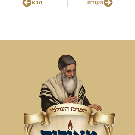
הקודם
הבא