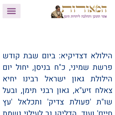
לתרומות >>
מכון הוצאה לאור
הפעילות שלנו
עלוני שבת
בית הוראה
חנות המאור
הילולא דצדיקיא: ביום שבת קודש
פרשת שמיני, כ"ח בניסן, יחול יום
הילולת גאון ישראל רבינו יחיא
צאלח זיע"א, גאון רבני תימן, ובעל
שו"ת 'פעולת צדיק' ותכלאל 'עץ
חיים' ועוד. הדליקו נר לעילוי נשמת