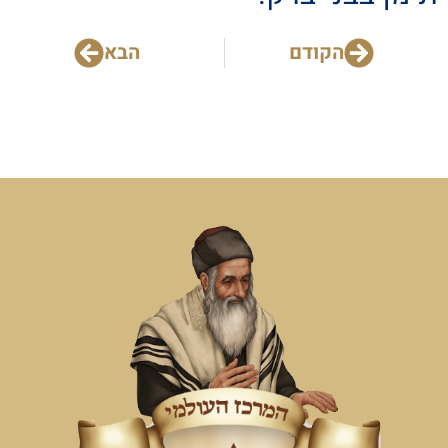
הקודם
הבא