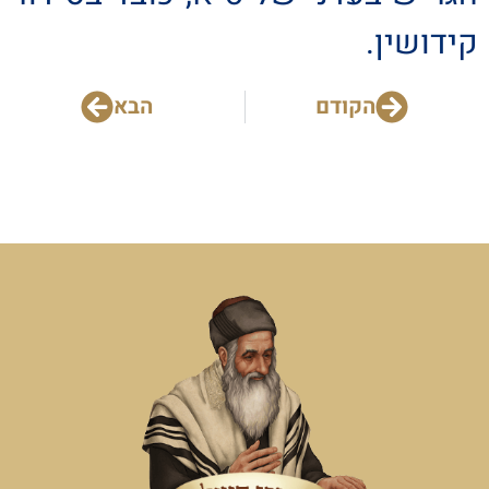
קידושין.
הקודם
הבא