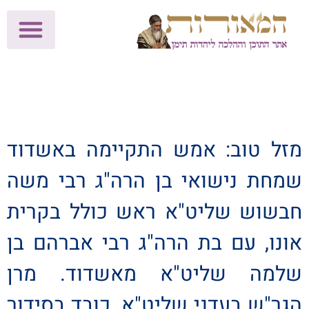
לתרומות >>
מכון הוצאה לאור
הפעילות שלנו
עלוני שבת
בית הוראה
חנות המאור
מזל טוב: אמש התקיימה באשדוד
שמחת נישואי בן הרה"ג רבי משה
חבשוש שליט"א ראש כולל בקרית
אונו, עם בת הרה"ג רבי אברהם בן
שלמה שליט"א מאשדוד. מרן
הגר"ש בעדני שליט"א, כובד בסידור