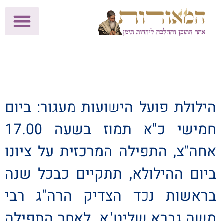
לתרומות >>
מכון הוצאה לאור
הפעילות שלנו
עלוני שבת
בית הוראה
חנות המאור
הילולת פועל הישועות מעגור: ביום
חמישי כ"א תמוז בשעה 17.00
אחה"צ, התפילה המרכזית על ציונו
ביום ההילולא, תתקיים כבכל שנה
בראשות נכד הצדיק הרה"ג רבי
משה גברא שליט"א. לאחר התפילה