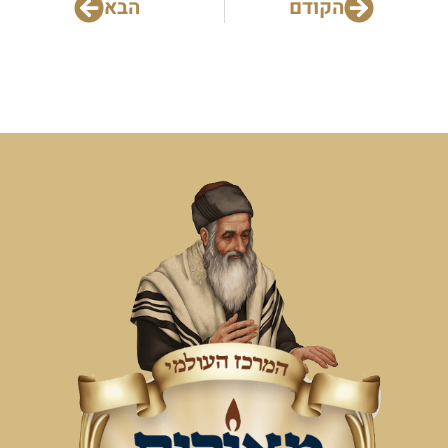
הקודם
הבא