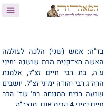
לתרומות >>
מכון הוצאה לאור
הפעילות שלנו
עלוני שבת
בית הוראה
חנות המאור
בד"ה: אמש (שני) הלכה לעולמה
האשה הצדקנית מרת שושנה ימיני
ע"ה, בת רבי חיים זצ"ל, אלמנת
הרה"ג רבי יהודה ימיני זצ"ל. יושבים
שבעה בבית המנוחה רח' שד' הרב
חיים ימיני 4 קרית אונו. תנצב"ה.