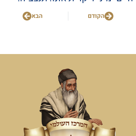
הקודם
הבא