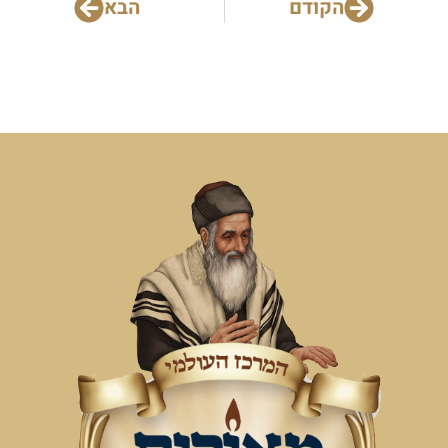
הקודם
הבא