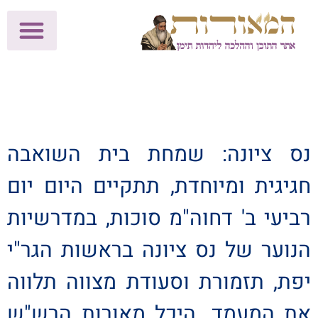
לתרומות >>
מכון הוצאה לאור
הפעילות שלנו
עלוני שבת
בית הוראה
חנות המאור
נס ציונה: שמחת בית השואבה
חגיגית ומיוחדת, תתקיים היום יום
רביעי ב' דחוה"מ סוכות, במדרשיות
הנוער של נס ציונה בראשות הגר"י
יפת, תזמורת וסעודת מצווה תלווה
את המעמד. היכל מאורות הרש"ש