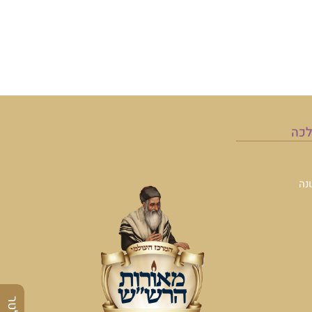
לכה
נה