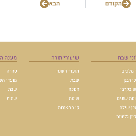
הקודם
הבא
ני שבת
שיעורי תורה
מענה ה
י מלכים
מועדי השנה
טהרה
י רבנן
שבת
מועדי הש
 בקרבי
חנוכה
שבת
ונות שונים
שונות
שונות
ן שילה
קו המאורות
ון גליונות