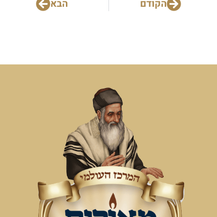
הקודם
הבא