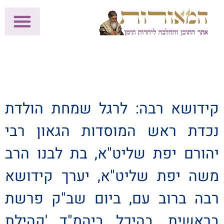
לתרומות >>
מכון הוצאה לאור
הפעילות שלנו
עלוני שבת
בית הוראה
חנות המאור
קידושא רבה: לרגל שמחת הולדת
נכדת ראש המוסדות הגאון רבי
יהורם יפת שליט"א, בת לבנו הרב
משה יפת שליט"א, יערך קידושא
רבה ברוב עם, ביום שב"ק פרשת
בראשית, בהיכל ביהמ"ד 'קהילת