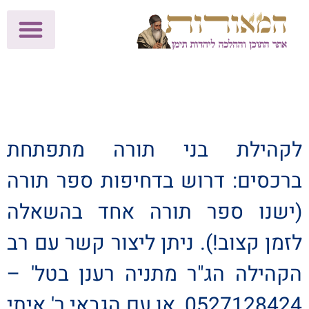
לתרומות >>
מכון הוצאה לאור
הפעילות שלנו
עלוני שבת
בית הוראה
חנות המאור
לקהילת בני תורה מתפתחת
ברכסים: דרוש בדחיפות ספר תורה
(ישנו ספר תורה אחד בהשאלה
לזמן קצוב!). ניתן ליצור קשר עם רב
הקהילה הג"ר מתניה רענן בטל' –
0527128424, או עם הגבאי ר' איתי