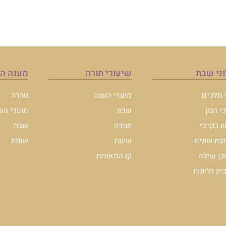
ני שבת
שיעורי תורה
מענה ה
י מלכים
מועדי השנה
טהרה
י רבנן
שבת
מועדי הש
 בקרבי
חנוכה
שבת
ונות שונים
שונות
שונות
ן שילה
קו המאורות
ון גליונות