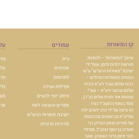
קו המאורות
עמודים
עלו
ארגון "המאורות" – להפצת
בית
גנז
מורשת יהדות תימן, שעל ידי
אודותינו
מלכ
ישיבת "מאורות הרש"ש" ע"ש
לתרומות
חדש
רבותינו המאורות הגדולים –
רבינו שלום שבזי זיע"א ורבינו
תפילות ושירה
גלי
שלום שרעבי זיע"א – שע"י
חיזוק יומי לנשים
משכ
עמותת אור תורת שלום (ע"ר),
נוסד בשנת ה'תשנ"ד בעיר
ספרים והוצאה לאור
ארכי
נס-ציונה על ידי הרב יהורם יפת
ישיבת מאורות הרש"ש
שליט"א ובראשותו ובהכוונתו
של מורינו הגאון הצדיק רבי
מדיניות פרטיות
סעדיה בן יוסף זצוק"ל, מגדולי
רבני תימן בדור האחרון, אשר