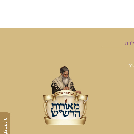
לכה
נה