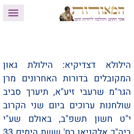
לתרומות >>
מכון הוצאה לאור
הפעילות שלנו
עלוני שבת
בית הוראה
חנות המאור
הילולא דצדיקיא: הילולת גאון
המקובלים בדורות האחרונים מרן
הגר"מ שרעבי זיע"א, תיערך סביב
שולחנות ערוכים ביום שני הקרוב
י"ט חשון תשפ"ב, באולם שע"י
ביה"כ אלקניאן רח' ששת הימים 33