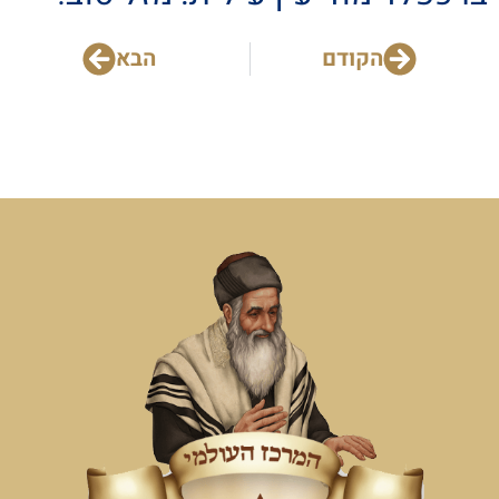
הקודם
הבא