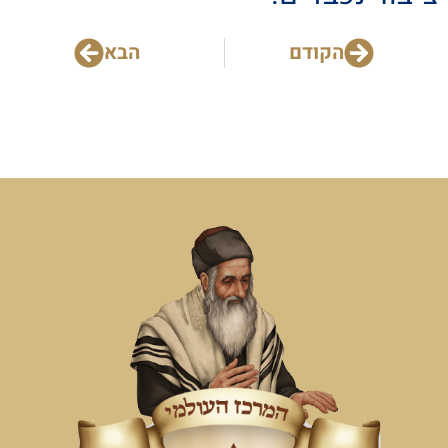
הקודם
הבא