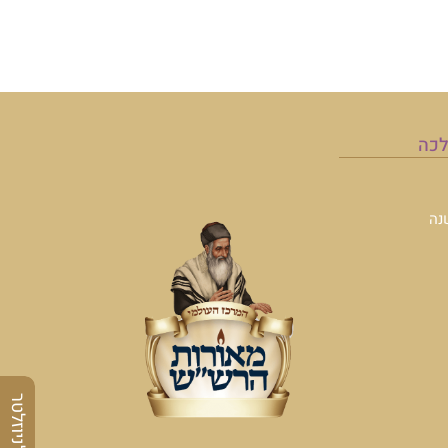
לכה
נה