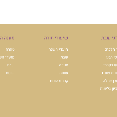
ני שבת
שיעורי תורה
מענה ה
י מלכים
מועדי השנה
טהרה
י רבנן
שבת
מועדי הש
 בקרבי
חנוכה
שבת
ונות שונים
שונות
שונות
ן שילה
קו המאורות
ון גליונות