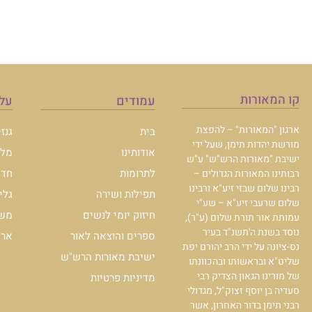
קו המאורות
עמודים
עלו
ארגון "המאורות" – להפצת
בית
גנז
מורשת יהדות תימן, שעל ידי
אודותינו
מלכ
ישיבת "מאורות הרש"ש" ע"ש
לתרומות
חדש
רבותינו המאורות הגדולים –
רבינו שלום שבזי זיע"א ורבינו
תפילות ושירה
גלי
שלום שרעבי זיע"א – שע"י
חיזוק יומי לנשים
משכ
עמותת אור תורת שלום (ע"ר),
נוסד בשנת ה'תשנ"ד בעיר
ספרים והוצאה לאור
ארכי
נס-ציונה על ידי הרב יהורם יפת
ישיבת מאורות הרש"ש
שליט"א ובראשותו ובהכוונתו
של מורינו הגאון הצדיק רבי
מדיניות פרטיות
סעדיה בן יוסף זצוק"ל, מגדולי
רבני תימן בדור האחרון, אשר