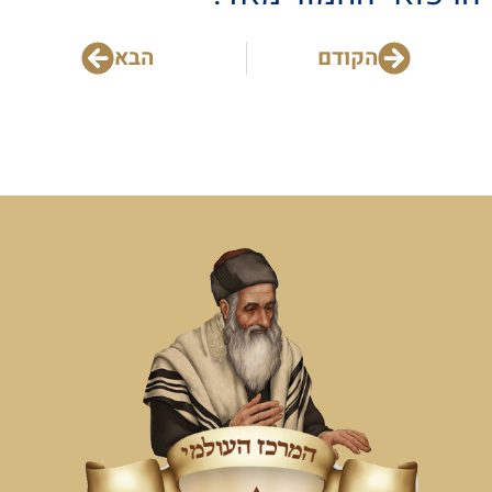
הקודם
הבא