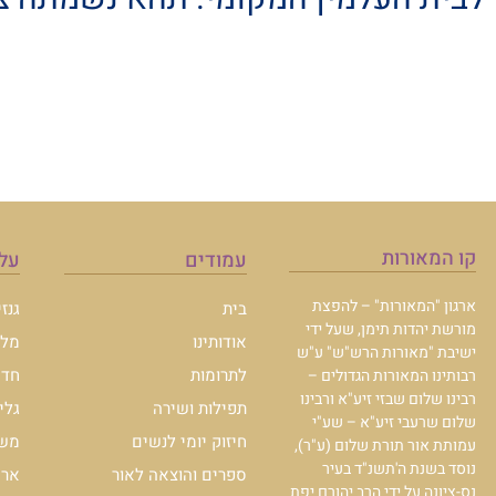
קו המאורות
עמודים
עלו
ארגון "המאורות" – להפצת
בית
גנז
מורשת יהדות תימן, שעל ידי
אודותינו
מלכ
ישיבת "מאורות הרש"ש" ע"ש
לתרומות
חדש
רבותינו המאורות הגדולים –
רבינו שלום שבזי זיע"א ורבינו
תפילות ושירה
גלי
שלום שרעבי זיע"א – שע"י
חיזוק יומי לנשים
משכ
עמותת אור תורת שלום (ע"ר),
נוסד בשנת ה'תשנ"ד בעיר
ספרים והוצאה לאור
ארכי
נס-ציונה על ידי הרב יהורם יפת