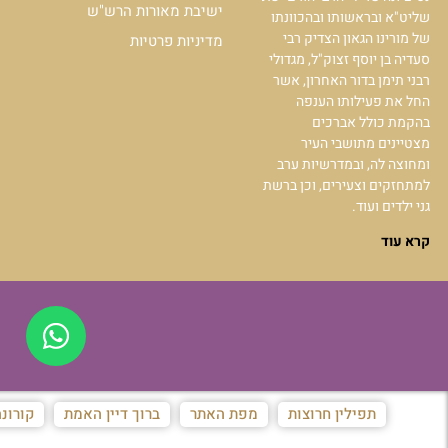
ישיבת מאורות הרש"ש
שליט"א ובראשותו ובהכוונתו
של מורינו הגאון הצדיק רבי
מדיניות פרטיות
סעדיה בן יוסף זצוק"ל, מגדולי
רבני תימן בדור האחרון, אשר
החל את פעילותו הענפה
בהקמת כולל אברכים
מצטיינים מתושבי העיר
ומחוצה לה, ובמדרשיות ערב
למתחזקים וצעירים, וכן ברשת
גני ילדים ועוד.
קרא עוד
תפילין חרוצות
מפת האתר
ברוך דיין האמת
קורונ