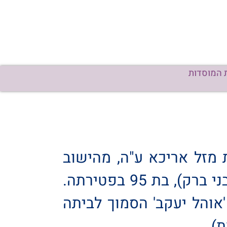
 המוסדות
מזל אריכא ע"ה, מהישוב
זבדיאל (אמם של הרבנים הרה"ג רבי יוסף ורבי נקדימון אריכא שליט"א מבני ברק), בת 95 בפטירתה.
והל יעקב' הסמוך לביתה
).