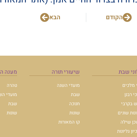
הקודם
הבא
ני שבת
שיעורי תורה
מענה ה
י מלכים
מועדי השנה
טהרה
י רבנן
שבת
מועדי הש
 בקרבי
חנוכה
שבת
ונות שונים
שונות
שונות
ן שילה
קו המאורות
ון גליונות