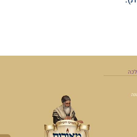
לכה
נה