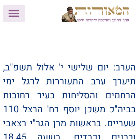
לתרומות >>
מכון הוצאה לאור
הפעילות שלנו
עלוני שבת
בית הוראה
חנות המאור
הערב: יום שלישי י' אלול תשפ"ב,
תיערך ערב התעוררות לרגל ימי
הרחמים והסליחות בעיר רחובות
בביה"כ משכן יוסף רח' הרצל 110
שעריים. בראשות מרן הגר"י רצאבי
ורבנים נכבדים. בשעה 18.45