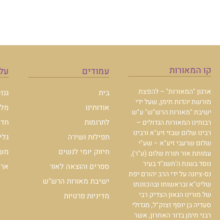
קו המאורות
עמודים
עלו
ארגון "המאורות" – להפצת
בית
גנז
מורשת יהדות תימן, שעל ידי
אודותינו
מלכ
ישיבת "מאורות הרש"ש" ע"ש
לתרומות
חדש
רבותינו המאורות הגדולים –
רבינו שלום שבזי זיע"א ורבינו
תפילות ושירה
גלי
שלום שרעבי זיע"א – שע"י
חיזוק יומי לנשים
משכ
עמותת אור תורת שלום (ע"ר),
נוסד בשנת ה'תשנ"ד בעיר
ספרים והוצאה לאור
ארכי
נס-ציונה על ידי הרב יהורם יפת
ישיבת מאורות הרש"ש
שליט"א ובראשותו ובהכוונתו
של מורינו הגאון הצדיק רבי
מדיניות פרטיות
סעדיה בן יוסף זצוק"ל, מגדולי
רבני תימן בדור האחרון, אשר