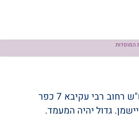
 המוסדות
פתח תקוה: הקבלת פני רבו ושמחת בית השואבה תיערך בביה"כ פאר הרש"ש רחוב רבי עקיבא 7 כפר