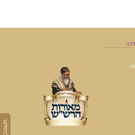
לכה
נה