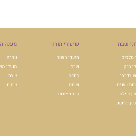
ני שבת
שיעורי תורה
מענה ה
י מלכים
מועדי השנה
טהרה
י רבנן
שבת
מועדי הש
 בקרבי
חנוכה
שבת
ונות שונים
שונות
שונות
ן שילה
קו המאורות
ון גליונות