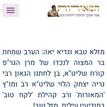
לתרומות >>
מכון הוצאה לאור
הפעילות שלנו
עלוני שבת
בית הוראה
חנות המאור
מזלא טבא וגדיא יאה: הערב שמחת
בר המצוה לנכדו של מרן הגר"פ
קורח שליט"א, בן לחתנו הגאון רבי
נריה יצחק הלוי שליט"א רב ומו"ץ
'המאורות' ורב קהילת 'לקח טוב'
במודיעין עילית. מזל טוב!