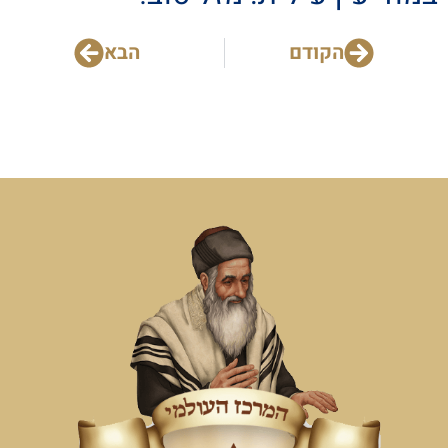
הקודם
הבא