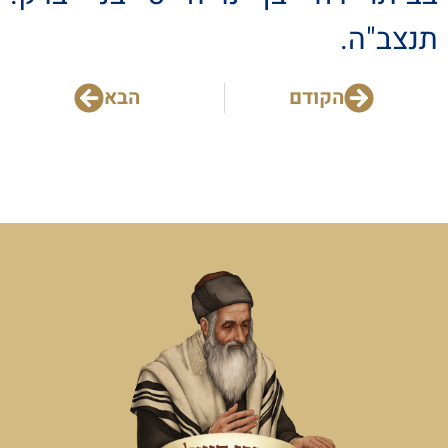
תנצב"ה.
הקודם
הבא