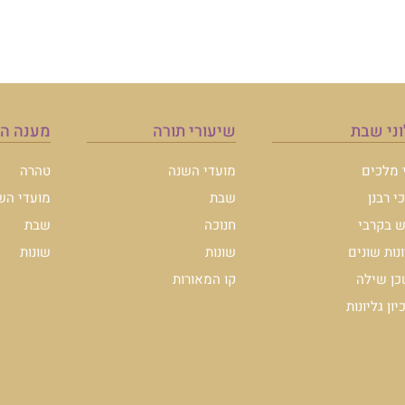
ני שבת
שיעורי תורה
מענה ה
י מלכים
מועדי השנה
טהרה
י רבנן
שבת
מועדי הש
 בקרבי
חנוכה
שבת
ונות שונים
שונות
שונות
ן שילה
קו המאורות
ון גליונות