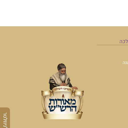
לכה
נה