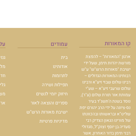
קו המאורות
עמודים
עלו
ארגון "המאורות" – להפצת
בית
גנז
מורשת יהדות תימן, שעל ידי
אודותינו
מלכ
ישיבת "מאורות הרש"ש" ע"ש
לתרומות
חדש
רבותינו המאורות הגדולים –
רבינו שלום שבזי זיע"א ורבינו
תפילות ושירה
גלי
שלום שרעבי זיע"א – שע"י
חיזוק יומי לנשים
משכ
עמותת אור תורת שלום (ע"ר),
נוסד בשנת ה'תשנ"ד בעיר
ספרים והוצאה לאור
ארכי
נס-ציונה על ידי הרב יהורם יפת
ישיבת מאורות הרש"ש
שליט"א ובראשותו ובהכוונתו
של מורינו הגאון הצדיק רבי
מדיניות פרטיות
סעדיה בן יוסף זצוק"ל, מגדולי
רבני תימן בדור האחרון, אשר