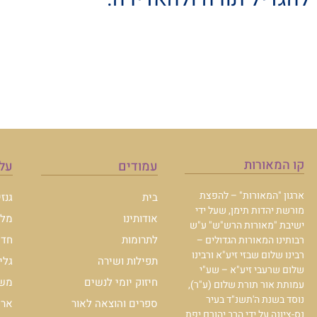
קו המאורות
עמודים
עלו
ארגון "המאורות" – להפצת
בית
גנז
מורשת יהדות תימן, שעל ידי
אודותינו
מלכ
ישיבת "מאורות הרש"ש" ע"ש
לתרומות
חדש
רבותינו המאורות הגדולים –
רבינו שלום שבזי זיע"א ורבינו
תפילות ושירה
גלי
שלום שרעבי זיע"א – שע"י
חיזוק יומי לנשים
משכ
עמותת אור תורת שלום (ע"ר),
נוסד בשנת ה'תשנ"ד בעיר
ספרים והוצאה לאור
ארכי
נס-ציונה על ידי הרב יהורם יפת