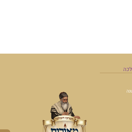
לכה
נה