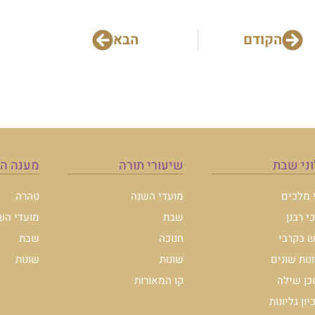
הקודם
הבא
ני שבת
שיעורי תורה
מענה ה
י מלכים
מועדי השנה
טהרה
י רבנן
שבת
מועדי הש
 בקרבי
חנוכה
שבת
ונות שונים
שונות
שונות
ן שילה
קו המאורות
ון גליונות