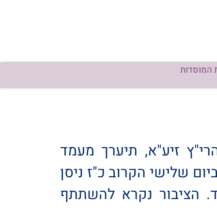
 המוסדות
הרי"ץ זיע"א, תיערך מעמד
דרש 'פעולת צדיק' רחוב המכללה 4 בני ברק, ביום שלישי הקרוב כ"ז ניסן
בי ועוד. הציבור נקרא להשתתף