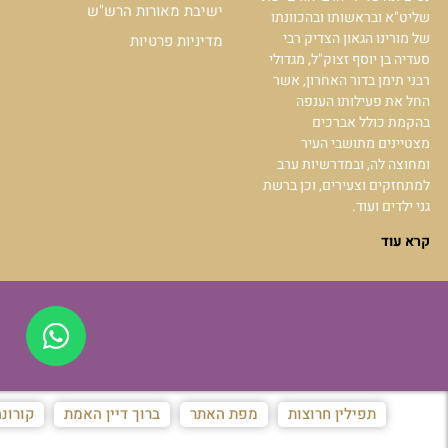
ישיבת מאורות הרש"ש
שליט"א ובראשותו ובהכוונתו
של מורינו הגאון הצדיק רבי
מדיניות פרטיות
סעדיה בן יוסף זצוק"ל, מגדולי
רבני תימן בדור האחרון, אשר
החל את פעילותו הענפה
בהקמת כולל אברכים
מצטיינים מתושבי העיר
ומחוצה לה, ובמדרשיות ערב
למתחזקים וצעירים, וכן ברשת
גני ילדים ועוד.
קרא עוד
תפילין חרוצות
מפת האתר
ברוך דיין האמת
קורונ