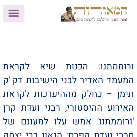
לתרומות >>
מכון הוצאה לאור
הפעילות שלנו
עלוני שבת
בית הוראה
חנות המאור
ורוממתנו: הכנות שיא לקראת
המעמד האדיר לבני הישיבות דק"ק
תימן – כחלק מההיערכות לקראת
האירוע ההיסטורי, רבני ועדת קרן
'ורוממתנו' אמש עלו למעונם של
חברי ועדת הפרס: הגאון רבי יצחק