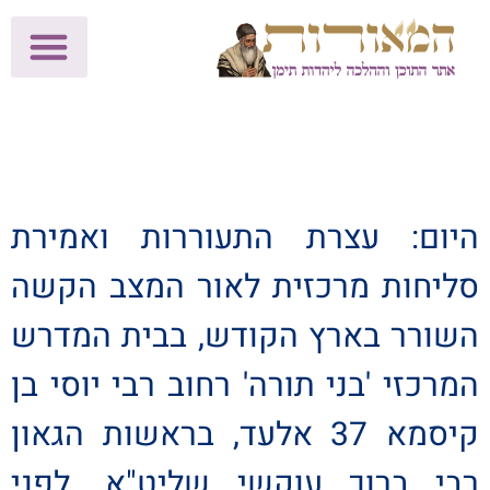
לתרומות >>
מכון הוצאה לאור
הפעילות שלנו
עלוני שבת
בית הוראה
חנות המאור
היום: עצרת התעוררות ואמירת
סליחות מרכזית לאור המצב הקשה
השורר בארץ הקודש, בבית המדרש
המרכזי 'בני תורה' רחוב רבי יוסי בן
קיסמא 37 אלעד, בראשות הגאון
רבי ברוך עוקשי שליט"א. לפני