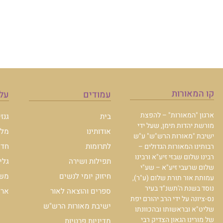
קו המאורות
עמודים
עלו
ארגון "המאורות" – להפצת
בית
גנז
מורשת יהדות תימן, שעל ידי
אודותינו
מלכ
ישיבת "מאורות הרש"ש" ע"ש
לתרומות
חדש
רבותינו המאורות הגדולים –
רבינו שלום שבזי זיע"א ורבינו
תפילות ושירה
גלי
שלום שרעבי זיע"א – שע"י
חיזוק יומי לנשים
משכ
עמותת אור תורת שלום (ע"ר),
נוסד בשנת ה'תשנ"ד בעיר
ספרים והוצאה לאור
ארכי
נס-ציונה על ידי הרב יהורם יפת
ישיבת מאורות הרש"ש
שליט"א ובראשותו ובהכוונתו
של מורינו הגאון הצדיק רבי
מדיניות פרטיות