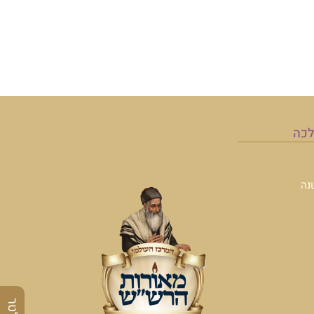
לכה
נה