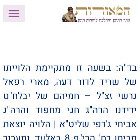
לתרומות >>
מכון הוצאה לאור
הפעילות שלנו
עלוני שבת
בית הוראה
חנות המאור
בד"ה: בשעה זו מתקיימת הלוייתו
של שריד לדור דעה, מארי רפאל
גרשי זצ"ל – חמיהם של יבלח"ט
ידידנו הרה"ג חגי מחפוד והרה"ג
אביחי ג'רפי שליט"א | הלויה יוצאת
מביתו רח' הרי"ף 8 באלעד, ותעבור