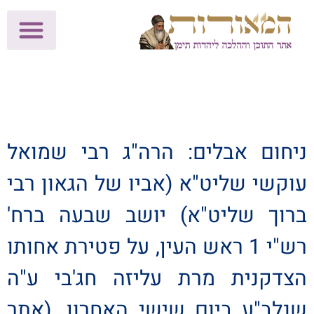
לתרומות >>
מכון הוצאה לאור
הפעילות שלנו
עלוני שבת
בית הוראה
חנות המאור
ניחום אבלים: הרה"ג רבי שמואל
עוקשי שליט"א (אביו של הגאון רבי
ברוך שליט"א) יושב שבעה ברח'
רש"י 1 ראש העין, על פטירת אחותו
הצדקנית מרת עליזה חג'בי ע"ה
שנלב"ע ביום שישי האחרון. (אתר