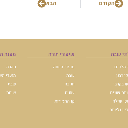
הקודם
הבא
ני שבת
שיעורי תורה
מענה ה
י מלכים
מועדי השנה
טהרה
י רבנן
שבת
מועדי הש
 בקרבי
חנוכה
שבת
ונות שונים
שונות
שונות
ן שילה
קו המאורות
ון גליונות