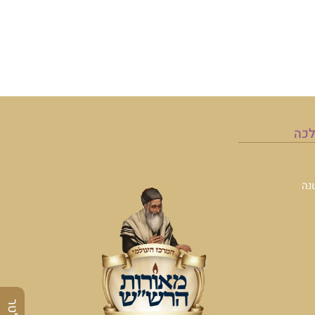
לכה
נה