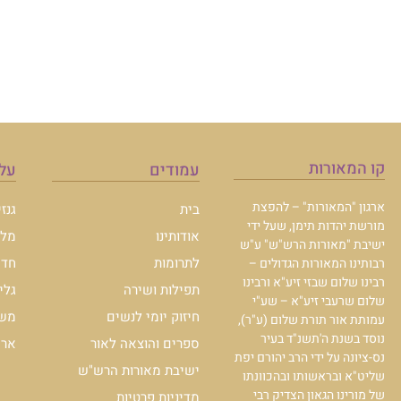
קו המאורות
עמודים
עלו
ארגון "המאורות" – להפצת
בית
גנז
מורשת יהדות תימן, שעל ידי
אודותינו
מלכ
ישיבת "מאורות הרש"ש" ע"ש
לתרומות
חדש
רבותינו המאורות הגדולים –
רבינו שלום שבזי זיע"א ורבינו
תפילות ושירה
גלי
שלום שרעבי זיע"א – שע"י
חיזוק יומי לנשים
משכ
עמותת אור תורת שלום (ע"ר),
נוסד בשנת ה'תשנ"ד בעיר
ספרים והוצאה לאור
ארכי
נס-ציונה על ידי הרב יהורם יפת
ישיבת מאורות הרש"ש
שליט"א ובראשותו ובהכוונתו
של מורינו הגאון הצדיק רבי
מדיניות פרטיות