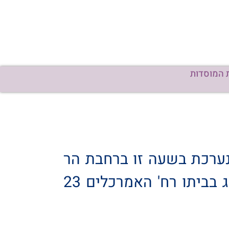
 המוסדות
נערכת בשעה זו ברחבת הר
המנוחות, בדרכה לחלקת התימנים – מערב | יושבים שבעה עד כניסת החג בביתו רח' האמרכלים 23