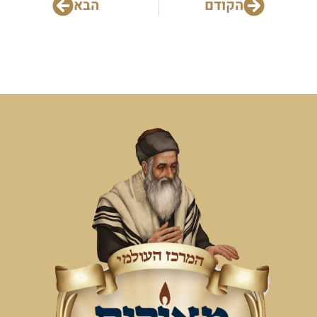
הקודם
הבא