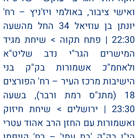
ואישי ציבור, באולמי ויז'ניץ – רח'
יונתן בן עוזיאל 34 החל מהשעה
22:30 | פתח תקוה > שיחת מגיד
המישרים הגר"י נדב שליט"א
ולאחמ"כ אשמורות בק"ק בני
הישיבות מרכז העיר – רח' הפורצים
18 (מתנ"ס רמת ורבר), בשעה
23:30 | ירושלים > שיחת חיזוק
ואשמורות עם החזן הרב אהוד עטרי
הי"ו בק"ק 'בת עמי' – רח' קויפמן