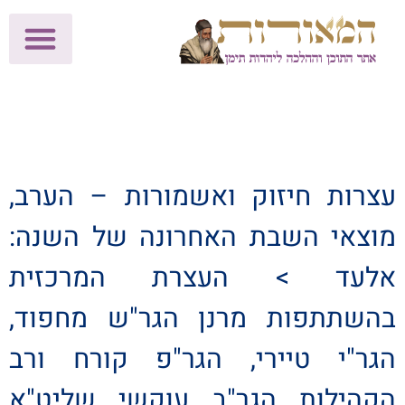
לתרומות >>
מכון הוצאה לאור
הפעילות שלנו
עלוני שבת
בית הוראה
חנות המאור
עצרות חיזוק ואשמורות – הערב,
מוצאי השבת האחרונה של השנה:
אלעד > העצרת המרכזית
בהשתתפות מרנן הגר"ש מחפוד,
הגר"י טיירי, הגר"פ קורח ורב
הקהילות הגר"ב עוקשי שליט"א