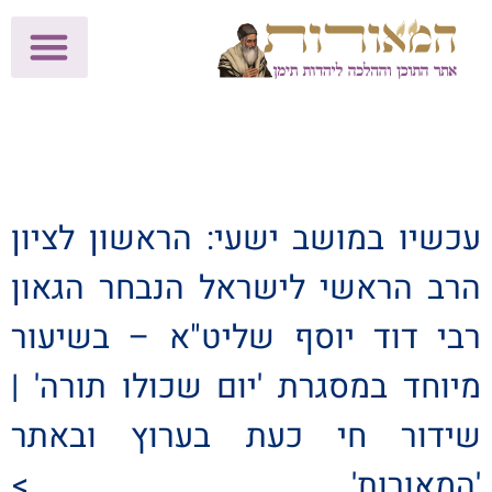
לתרומות >>
מכון הוצאה לאור
הפעילות שלנו
עלוני שבת
בית הוראה
חנות המאור
עכשיו במושב ישעי: הראשון לציון
הרב הראשי לישראל הנבחר הגאון
רבי דוד יוסף שליט"א – בשיעור
מיוחד במסגרת 'יום שכולו תורה' |
שידור חי כעת בערוץ ובאתר
'המאורות' >