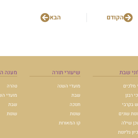
הקודם
הבא
ני שבת
שיעורי תורה
מענה ה
י מלכים
מועדי השנה
טהרה
י רבנן
שבת
מועדי הש
 בקרבי
חנוכה
שבת
ונות שונים
שונות
שונות
ן שילה
קו המאורות
ון גליונות