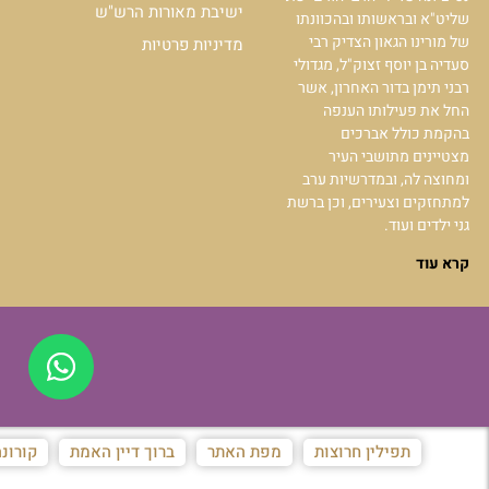
ישיבת מאורות הרש"ש
שליט"א ובראשותו ובהכוונתו
של מורינו הגאון הצדיק רבי
מדיניות פרטיות
סעדיה בן יוסף זצוק"ל, מגדולי
רבני תימן בדור האחרון, אשר
החל את פעילותו הענפה
בהקמת כולל אברכים
מצטיינים מתושבי העיר
ומחוצה לה, ובמדרשיות ערב
למתחזקים וצעירים, וכן ברשת
גני ילדים ועוד.
קרא עוד
תפילין חרוצות
מפת האתר
ברוך דיין האמת
קורונ