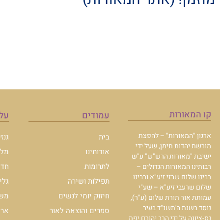
קו המאורות
עמודים
עלו
ארגון "המאורות" – להפצת
בית
גנז
מורשת יהדות תימן, שעל ידי
אודותינו
מלכ
ישיבת "מאורות הרש"ש" ע"ש
לתרומות
חדש
רבותינו המאורות הגדולים –
רבינו שלום שבזי זיע"א ורבינו
תפילות ושירה
גלי
שלום שרעבי זיע"א – שע"י
חיזוק יומי לנשים
משכ
עמותת אור תורת שלום (ע"ר),
נוסד בשנת ה'תשנ"ד בעיר
ספרים והוצאה לאור
ארכי
נס-ציונה על ידי הרב יהורם יפת