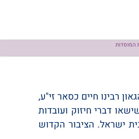
 המוסדות
ון רבינו חיים כסאר זי"ע,
שאו דברי חיזוק ועובדות
ת 'בית שלום' – רח' חכמי לובלין 31 שכונת בית ישראל. הציבור הקדוש