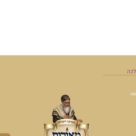
לכה
נה