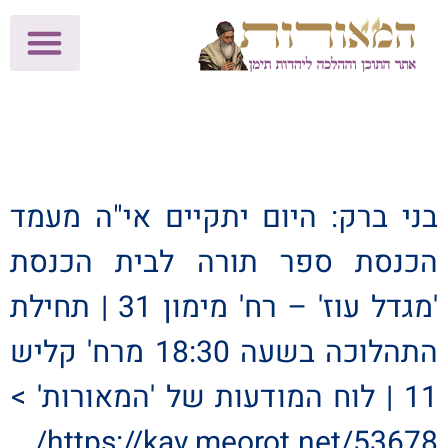
לתרומות >>
מכון הוצאה לאור
הפעילות שלנו
עלוני שבת
בית הוראה
חנות המאור
בני ברק: היום יתקיים אי"ה מעמד
הכנסת ספר תורה לבית הכנסת
'מגדל עוז' – רח' מימון 31 | תחילת
התהלוכה בשעה 18:30 מרח' קליש
11 | לוח המודעות של 'המאורות' >
https://kav.meorot.net/53678/