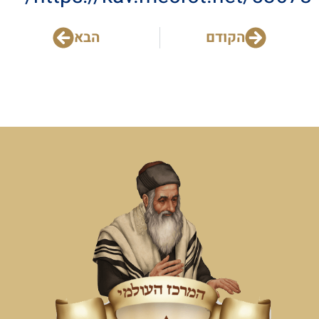
הקודם
הבא