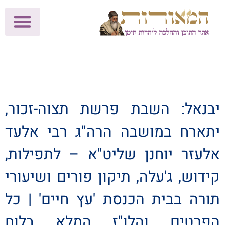
לתרומות >>
מכון הוצאה לאור
הפעילות שלנו
עלוני שבת
בית הוראה
חנות המאור
יבנאל: השבת פרשת תצוה-זכור,
יתארח במושבה הרה"ג רבי אלעד
אלעזר יוחנן שליט"א – לתפילות,
קידוש, ג'עלה, תיקון פורים ושיעורי
תורה בבית הכנסת 'עץ חיים' | כל
הפרטים והלו"ז המלא בלוח