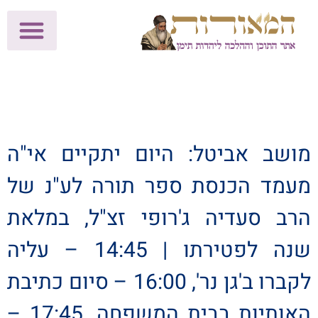
לתרומות >>
מכון הוצאה לאור
הפעילות שלנו
עלוני שבת
בית הוראה
חנות המאור
מושב אביטל: היום יתקיים אי"ה
מעמד הכנסת ספר תורה לע"נ של
הרב סעדיה ג'רופי זצ"ל, במלאת
שנה לפטירתו | 14:45 – עליה
לקברו ב'גן נר', 16:00 – סיום כתיבת
האותיות בבית המשפחה, 17:45 –