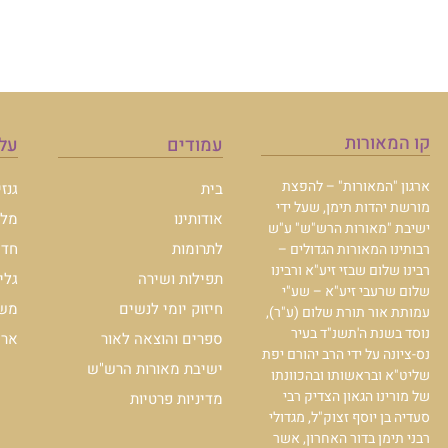
קו המאורות
עמודים
עלו
ארגון "המאורות" – להפצת
בית
גנז
מורשת יהדות תימן, שעל ידי
אודותינו
מלכ
ישיבת "מאורות הרש"ש" ע"ש
לתרומות
חדש
רבותינו המאורות הגדולים –
רבינו שלום שבזי זיע"א ורבינו
תפילות ושירה
גלי
שלום שרעבי זיע"א – שע"י
חיזוק יומי לנשים
משכ
עמותת אור תורת שלום (ע"ר),
נוסד בשנת ה'תשנ"ד בעיר
ספרים והוצאה לאור
ארכי
נס-ציונה על ידי הרב יהורם יפת
ישיבת מאורות הרש"ש
שליט"א ובראשותו ובהכוונתו
של מורינו הגאון הצדיק רבי
מדיניות פרטיות
סעדיה בן יוסף זצוק"ל, מגדולי
רבני תימן בדור האחרון, אשר