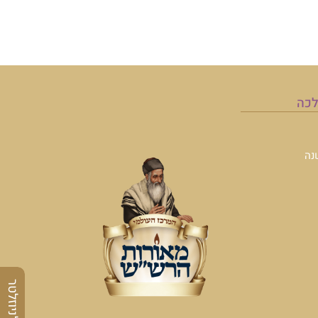
לכה
נה