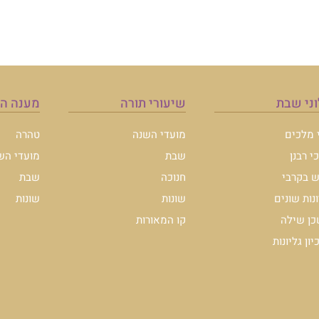
ני שבת
שיעורי תורה
מענה ה
י מלכים
מועדי השנה
טהרה
י רבנן
שבת
מועדי הש
 בקרבי
חנוכה
שבת
ונות שונים
שונות
שונות
ן שילה
קו המאורות
ון גליונות