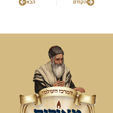
הקודם
הבא