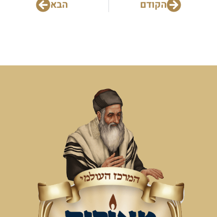
הקודם
הבא