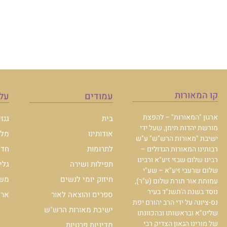
קו המאורות
עמודים
עלו
ארגון "המאורות" – להפצת
בית
גנז
מורשת יהדות תימן, שעל ידי
אודותינו
מלכ
ישיבת "מאורות הרש"ש" ע"ש
לתרומות
חדש
רבותינו המאורות הגדולים –
רבינו שלום שבזי זיע"א ורבינו
תפילות ושירה
גלי
שלום שרעבי זיע"א – שע"י
חיזוק יומי לנשים
משכ
עמותת אור תורת שלום (ע"ר),
נוסד בשנת ה'תשנ"ד בעיר
ספרים והוצאה לאור
ארכי
נס-ציונה על ידי הרב יהורם יפת
ישיבת מאורות הרש"ש
שליט"א ובראשותו ובהכוונתו
של מורינו הגאון הצדיק רבי
מדיניות פרטיות