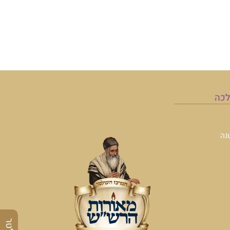
לכה
נה