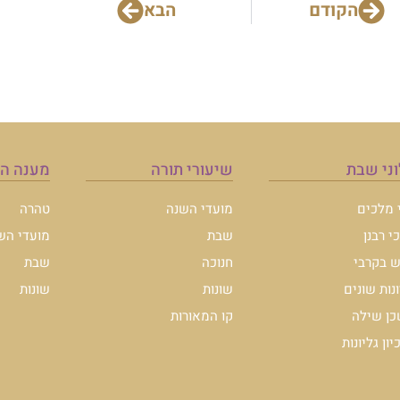
הקודם
הבא
ני שבת
שיעורי תורה
מענה ה
י מלכים
מועדי השנה
טהרה
י רבנן
שבת
מועדי הש
 בקרבי
חנוכה
שבת
ונות שונים
שונות
שונות
ן שילה
קו המאורות
ון גליונות