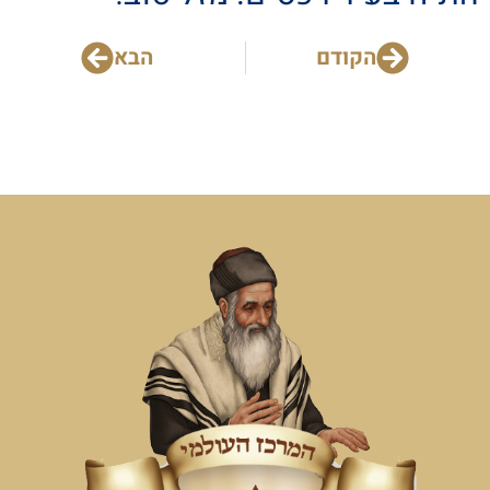
הקודם
הבא