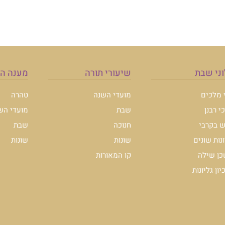
ני שבת
שיעורי תורה
מענה ה
י מלכים
מועדי השנה
טהרה
י רבנן
שבת
מועדי הש
 בקרבי
חנוכה
שבת
ונות שונים
שונות
שונות
ן שילה
קו המאורות
ון גליונות