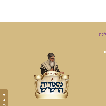
לכה
נה