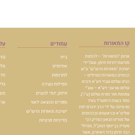
קו המאורות
עמודים
עלו
ארגון "המאורות" – להפצת
בית
גנז
מורשת יהדות תימן, שעל ידי
אודותינו
מלכ
ישיבת "מאורות הרש"ש" ע"ש
לתרומות
חדש
רבותינו המאורות הגדולים –
רבינו שלום שבזי זיע"א ורבינו
תפילות ושירה
גלי
שלום שרעבי זיע"א – שע"י
חיזוק יומי לנשים
משכ
עמותת אור תורת שלום (ע"ר),
נוסד בשנת ה'תשנ"ד בעיר
ספרים והוצאה לאור
ארכי
נס-ציונה על ידי הרב יהורם יפת
ישיבת מאורות הרש"ש
שליט"א ובראשותו ובהכוונתו
של מורינו הגאון הצדיק רבי
מדיניות פרטיות
סעדיה בן יוסף זצוק"ל, מגדולי
רבני תימן בדור האחרון, אשר